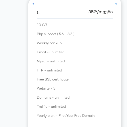
C
35
₾
/თვეში
10 GB
Php support ( 5.6 - 8.3 )
Weekly backup
Email - unlimited
Mysql - unlimited
FTP - unlimited
Free SSL certificate
Website - 5
Domains - unlimited
Traffic - unlimited
Yearly plan = First Year Free Domain