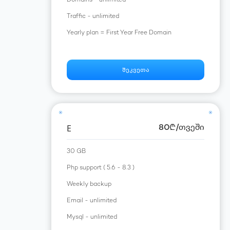
Domains - unlimited
Traffic - unlimited
Yearly plan = First Year Free Domain
შეკვეთა
E
80
₾
/თვეში
30 GB
Php support ( 5.6 - 8.3 )
Weekly backup
Email - unlimited
Mysql - unlimited