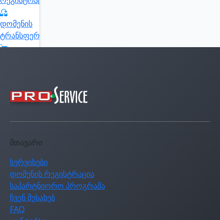
რეგისტრაცია
დომენის
ტრანსფერი
კალათის
ნახვა
აირჩიე
ვალუტა
მთავარი
სერვისები
დომენის რეგისტრაცია
საპარტნიორო პროგრამა
ჩვენ შესახებ
FAQ