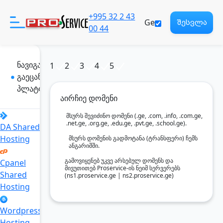
+995 32 2 43
Ge
შესვლა
00 44
ნავიგაცია
1
2
3
4
5
გაეცანი ჩვენს
პროდუქტები
პლატფორმას
აირჩიე დომენი
დახმარება
მსურს შევიძინო დომენი (.ge, .com, .info, .com.ge,
.net.ge, .org.ge, .edu.ge, .pvt.ge, .school.ge).
DA Shared
Hosting
მსურს დომენის გადმოტანა (ტრანსფერი) ჩემს
ჩვენ შესახებ
ანგარიშში.
გამოვიყენებ უკვე არსებულ დომენს და
Cpanel
მივუთითებ Proservice-ის ნეიმ სერვერებს
Shared
(ns1.proservice.ge | ns2.proservice.ge)
რეგისტრაცია
Hosting
Eng
Wordpress
საზიარო პასუხისმგებლობა
Hosting