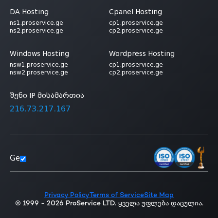
DA Hosting
Cpanel Hosting
ns1.proservice.ge
cp1.proservice.ge
ns2.proservice.ge
cp2.proservice.ge
Windows Hosting
Wordpress Hosting
nsw1.proservice.ge
cp1.proservice.ge
nsw2.proservice.ge
cp2.proservice.ge
შენი IP მისამართია
216.73.217.167
Ge
Privacy Policy
Terms of Service
Site Map
© 1999 - 2026 ProService LTD. ყველა უფლება დაცულია.