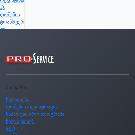
რეგისტრაცია
დომენის
ტრანსფერი
კალათის
ნახვა
აირჩიე
ვალუტა
მთავარი
სერვისები
დომენის რეგისტრაცია
საპარტნიორო პროგრამა
ჩვენ შესახებ
FAQ