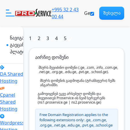
+995 32 2 43
Ge
შესვლა
00 44
ნავიგაცია
1
2
3
4
5
გაეცანი ჩვენს
პროდუქტები
პლატფორმას
აირჩიე დომენი
დახმარება
მსურს შევიძინო დომენი (.ge, .com, .info, .com.ge,
.net.ge, .org.ge, .edu.ge, .pvt.ge, .school.ge).
DA Shared
Hosting
მსურს დომენის გადმოტანა (ტრანსფერი) ჩემს
ჩვენ შესახებ
ანგარიშში.
გამოვიყენებ უკვე არსებულ დომენს და
Cpanel
მივუთითებ Proservice-ის ნეიმ სერვერებს
Shared
(ns1.proservice.ge | ns2.proservice.ge)
რეგისტრაცია
Hosting
Eng
Free Domain Registration applies to the
following extensions only: .ge, .com.ge,
Wordpress
საზიარო პასუხისმგებლობა
.org.ge, .net.ge, .edu.ge, .pvt.ge, .school.ge
Hosting